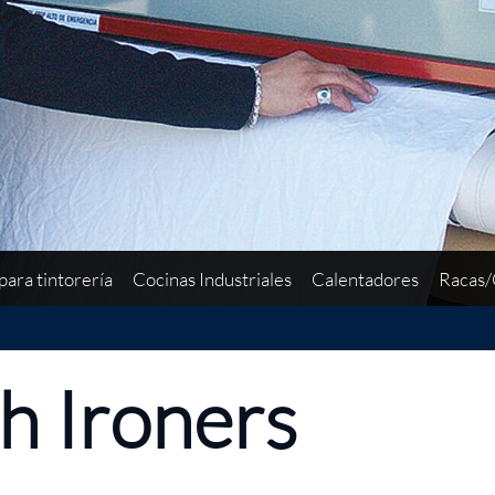
para tintorería
Cocinas Industriales
Calentadores
Racas/
h Ironers